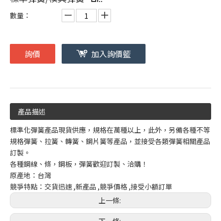
數量：
詢價
加入詢價籃
產品描述
標準化彈簧產品現貨供應，規格在萬種以上，此外，另備各種不等
規格彈簧、拉簧、轉簧、鋼片簧等產品，並接受各類彈簧相關產品
訂製。
各種鋼線、條，鋼板，彈簧歡迎訂製、洽購！
原產地：台灣
競爭特點：交貨迅速 ,新產品 ,競爭價格 ,接受小額訂單
上一條: