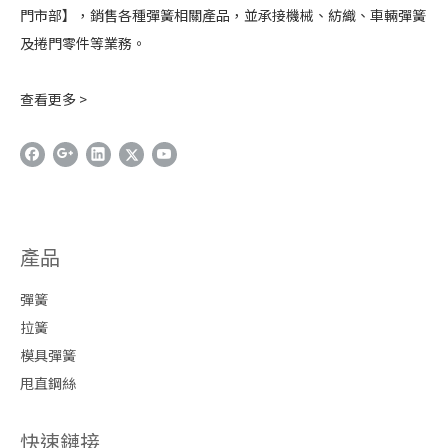
門市部】，銷售各種彈簧相關產品，並承接機械、紡織、車輛彈簧
及捲門零件等業務。
查看更多 >
產品
彈簧
拉簧
模具彈簧
甩直鋼絲
快速鏈接