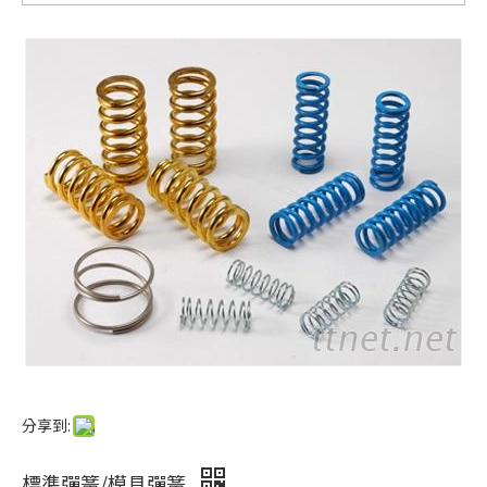
分享到:
標準彈簧/模具彈簧