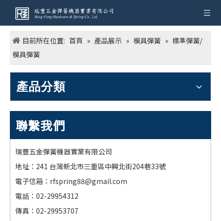
目前所在位置:
首頁
»
產品展示
»
模具彈簧
»
標準彈簧/
模具彈簧
產品分類
聯繫我們
瑞豐五金彈簧機器實業有限公司
地址：241 台灣新北市三重區中興北街204巷33號
電子信箱：
rfspring88@gmail.com
電話：02-29954312
傳真：02-29953707