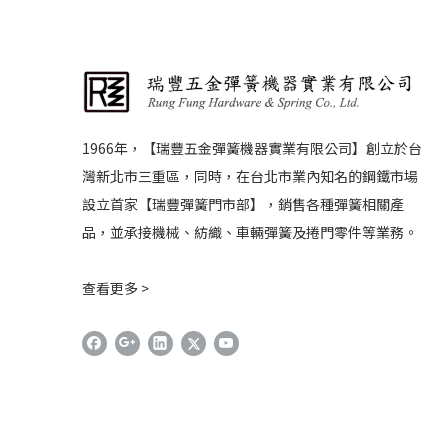
1966年，【瑞豐五金彈簧機器實業有限公司】創立於台
灣新北市三重區，同時，在台北市業內知名的鋼鐵市場
設立首家【瑞豐彈簧門市部】，銷售各種彈簧相關產
品，並承接機械、紡織、車輛彈簧及捲門零件等業務。
查看更多 >