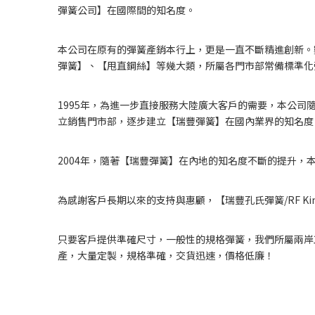
彈簧公司】在國際間的知名度。
本公司在原有的彈簧產銷本行上，更是一直不斷精進創新。
彈簧】、【甩直鋼絲】等幾大類，所屬各門市部常備標準化
1995年，為進一步直接服務大陸廣大客戶的需要，本公司
立銷售門市部，逐步建立【瑞豐彈簧】在國內業界的知名度
2004年，隨著【瑞豐彈簧】在內地的知名度不斷的提升
為感謝客戶長期以來的支持與惠顧，【瑞豐孔
氏
彈簧/RF
只要客戶提供準確尺寸，一般性的規格彈簧，我們所屬兩岸
產，大量定製，規格準確，交貨迅速，價格低廉！