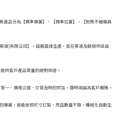
將產品分為【標準彈簧】、【標準拉簧】、【耐熱不縮模具
(寧波)有限公司】。設廠直接生產，並在寧波及餘姚市區設
並提供客戶產品質量的絕對保證。
堅持品質第一、價格公道、交貨及時的宗旨，隨時竭誠為客戶服務。
的彈簧，皆能依照尺寸訂製，而且數量不限，機械化自動生