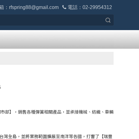
箱：
rfspring88@gmail.com

電話：02-29954312
搜索
站
門市部】，銷售各種彈簧相關產品，並承接機械、紡織、車輛
台灣全島，並將業務範圍擴展至南洋等各國，打響了【瑞豐