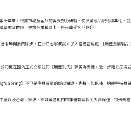
數十年來，根據市場及客戶的需要努力研製，使彈簧成品規格標準化，並
彈簧現貨供應，規格在萬種以上，歷來廣受客戶歡迎。
隨著兩岸開放的腳步，在浙江省寧波設立了大陸總管理處-【瑞豐金屬製品
。
，本公司更在國內正式立案註冊【瑞豐孔氏】彈簧為商標，近一步確立品牌
 King's Spring】不但是產品質量的優越保證，也將一如既往，始終
工廠以及台灣、寧波、餘姚等各地門市都備有現貨至少萬餘種；特殊規格